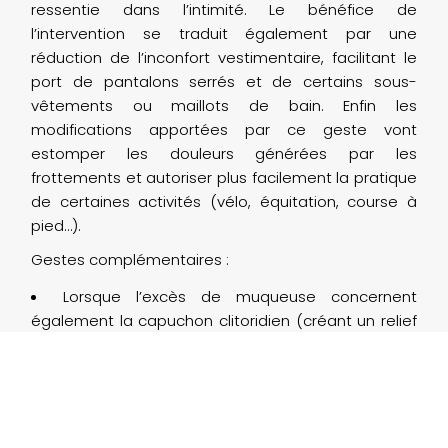
ressentie dans l’intimité. Le bénéfice de
l’intervention se traduit également par une
réduction de l’inconfort vestimentaire, facilitant le
port de pantalons serrés et de certains sous-
vêtements ou maillots de bain. Enfin les
modifications apportées par ce geste vont
estomper les douleurs générées par les
frottements et autoriser plus facilement la pratique
de certaines activités (vélo, équitation, course à
pied…).
Gestes complémentaires :
Lorsque l’excès de muqueuse concernent
également la capuchon clitoridien (créant un relief
au centre de la vulve), il est possible d’associer à la
nymphoplastie une réduction de celui-ci,
permettant de diminuer un excès de volume
médian et d’améliorer l’exposition du clitoris.
Une insuffisance de volume des grandes lèvres